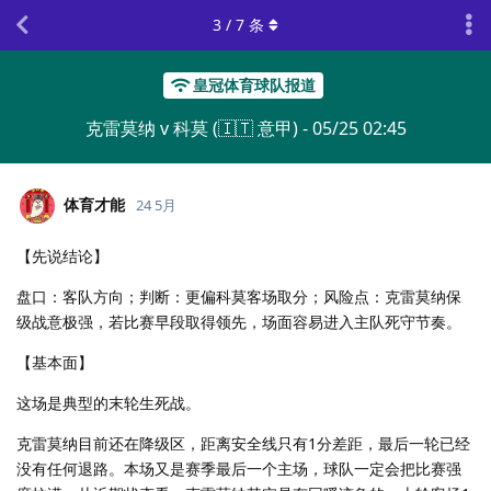
3
/
7
条
皇冠体育球队报道
克雷莫纳 v 科莫 (🇮🇹 意甲) - 05/25 02:45
体育才能
24 5月
【先说结论】
盘口：客队方向；判断：更偏科莫客场取分；风险点：克雷莫纳保
级战意极强，若比赛早段取得领先，场面容易进入主队死守节奏。
【基本面】
这场是典型的末轮生死战。
克雷莫纳目前还在降级区，距离安全线只有1分差距，最后一轮已经
没有任何退路。本场又是赛季最后一个主场，球队一定会把比赛强