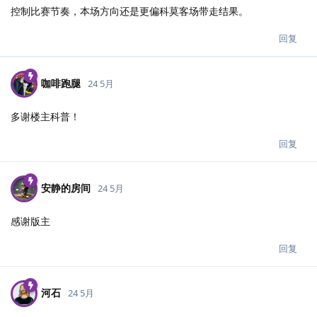
控制比赛节奏，本场方向还是更偏科莫客场带走结果。
回复
咖啡跑腿
24 5月
多谢楼主科普！
回复
安静的房间
24 5月
感谢版主
回复
河石
24 5月