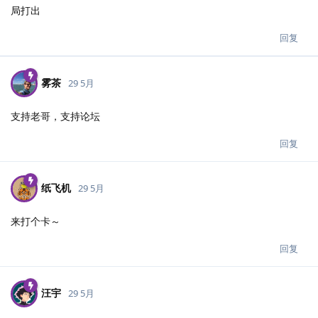
局打出
回复
雾茶
29 5月
支持老哥，支持论坛
回复
纸飞机
29 5月
来打个卡～
回复
汪宇
29 5月