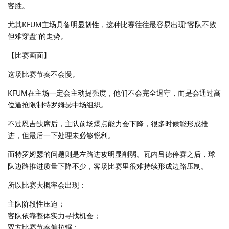
客胜。
尤其KFUM主场具备明显韧性，这种比赛往往最容易出现“客队不败
但难穿盘”的走势。
【比赛画面】
这场比赛节奏不会慢。
KFUM在主场一定会主动提强度，他们不会完全退守，而是会通过高
位逼抢限制特罗姆瑟中场组织。
不过恩吉缺席后，主队前场爆点能力会下降，很多时候能形成推
进，但最后一下处理未必够锐利。
而特罗姆瑟的问题则是左路进攻明显削弱。瓦内吕德停赛之后，球
队边路推进质量下降不少，客场比赛里很难持续形成边路压制。
所以比赛大概率会出现：
主队阶段性压迫；
客队依靠整体实力寻找机会；
双方比赛节奏偏拉锯；