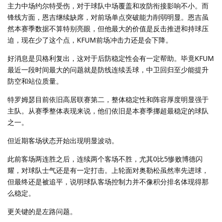
主力中场约尔特受伤，对于球队中场覆盖和攻防衔接影响不小。而
锋线方面，恩吉继续缺席，对前场单点突破能力削弱明显。恩吉虽
然本赛季数据不算特别亮眼，但他最大的价值是反击推进和持球压
迫，现在少了这个点，KFUM前场冲击力还是会下降。
好消息是贝格利复出，这对于后防稳定性会有一定帮助。毕竟KFUM
最近一段时间最大的问题就是防线连续丢球，中卫回归至少能提升
防空和站位质量。
特罗姆瑟目前依旧高居联赛第二，整体稳定性和阵容厚度明显强于
主队。从赛季整体表现来说，他们依旧是本赛季挪超最稳定的球队
之一。
但近期客场状态开始出现明显波动。
此前客场两连胜之后，连续两个客场不胜，尤其0比5惨败博德闪
耀，对球队士气还是有一定打击。上轮面对奥勒松虽然率先进球，
但最终还是被追平，说明球队客场控制力并不像积分排名体现得那
么稳定。
更关键的是左路问题。