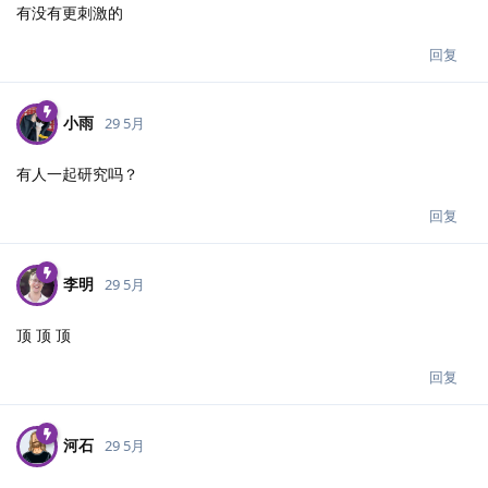
有没有更刺激的
回复
小雨
29 5月
有人一起研究吗？
回复
李明
29 5月
顶 顶 顶
回复
河石
29 5月