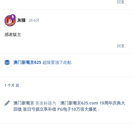
回复
灰猫
26 6月
感谢版主
回复
澳门新葡京625
超级置顶了此帖
1 个月
后
澳门新葡京
更改标题为「
澳门新葡京625.com 19周年庆典大
回馈 首日亏损立享补偿 PG电子10万倍大爆奖
」