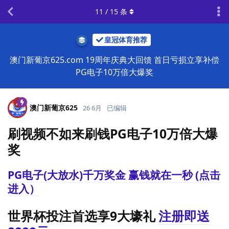
11
/
15
条
皇冠体育推荐
澳门新葡京625.com 19周年庆典大回馈 首日亏损立享补偿
PG电子10万倍大爆奖
澳门新葡京625
26 6月
已编辑
刷视频不如来刷钱PG电子10万倍大爆
奖
PG电子(大放水)千万奖金 赢钱就在一秒 (点击
进入）
世界杯投注首选享9大壕礼
注册即送