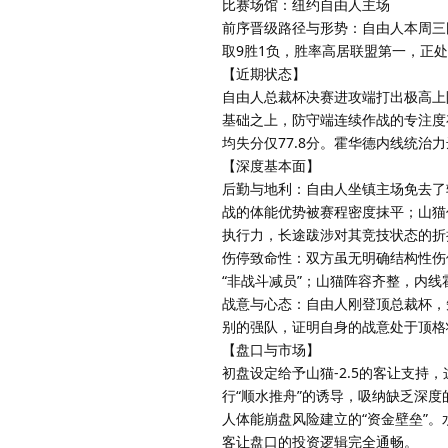
比赛场馆：纽约自由人主场
前序晋级路径与形势：自由人本周三
取9胜1负，胜率高居联盟第一，正
【近期状态】
自由人总裁杯决赛进攻端打出极高上
基础之上，防守端连续作战的专注度
均失分仅77.8分。霍华德内线统
【深度基本面】
后勤与地利：自由人坐镇主场免去了
战的体能优势被赛程密度抹平；山猫
执行力，长途跋涉对其竞技状态的折
伤停致命性：双方虽无明确结构性伤
“非战斗减员”；山猫阵容齐整，内
战意与心态：自由人刚登顶总裁杯，
别的强队，证明自身的战意处于顶格
【盘口与市场】
初盘设定给予山猫-2.5的客让支
行“顺水推舟”的诱导，吸纳缺乏深
人体能崩盘风险建立的“资金壁垒”
客让盘口的投资逻辑完全通畅。