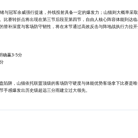
情绪与冠军余威强行提速，外线投射具备一定的爆发力；山猫则大概率采
。比赛转折点将出现在第三节后段至第四节，自由人核心阵容体能到达临
的替补深度与客场防守韧性，将在末节通过高效反击与阵地战执行力拉开
明确赢3-5分
9分
盘陷阱，山猫依托联盟顶级的客场防守硬度与体能优势客场拿下比赛是唯
节手感爆发出历史级超远三分雨建立过大领先。