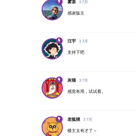
雾茶
3 7月
感谢版主
汪宇
3 7月
支持下吧
灰猫
3 7月
感觉有用，试试看。
老狐狸
3 7月
楼主太有才了～