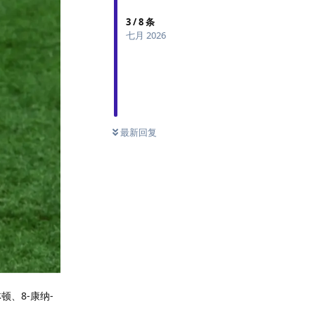
3
/
8
条
七月 2026
最新回复
顿、8-康纳-