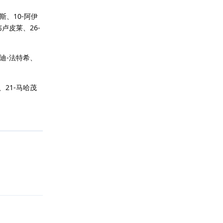
斯、10-阿伊
韦卢皮莱、26-
姆迪-法特希、
、21-马哈茂
回复
回复