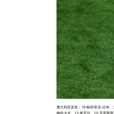
澳大利亚首发：18-帕特里克-比奇、3
梅特卡夫、13-奥尼尔、20-克里斯蒂