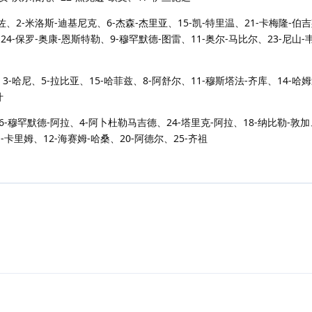
佐、2-米洛斯-迪基尼克、6-杰森-杰里亚、15-凯-特里温、21-卡梅隆-伯吉
4-保罗-奥康-恩斯特勒、9-穆罕默德-图雷、11-奥尔-马比尔、23-尼山-
3-哈尼、5-拉比亚、15-哈菲兹、8-阿舒尔、11-穆斯塔法-齐库、14-哈
什
6-穆罕默德-阿拉、4-阿卜杜勒马吉德、24-塔里克-阿拉、18-纳比勒-敦加
-卡里姆、12-海赛姆-哈桑、20-阿德尔、25-齐祖