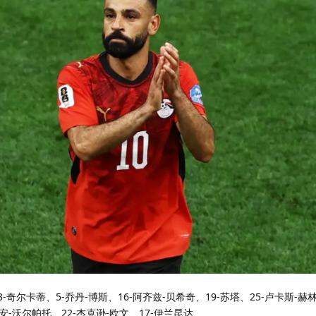
-奇尔卡蒂、5-乔丹-博斯、16-阿齐兹-贝希奇、19-苏塔、25-卢卡斯-赫林
安-沃尔帕托、22-杰克逊-欧文、17-伊兰昆达