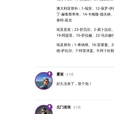
澳大利亚替补：1-瑞安、12-保罗-伊
丁-赫鲁斯蒂奇、14-卡梅隆-德夫林、2
泰特-延吉
埃及首发：23-舒贝尔、2-易卜拉欣、
19-阿提亚、10-萨拉赫、22-马尔穆
埃及替补：1-希纳维、16-苏莱曼、2
德-萨比尔、7-特雷泽盖、9-阿卜杜勒
雾茶
3 7月
好久没来了，冒个泡！
北门老张
3 7月