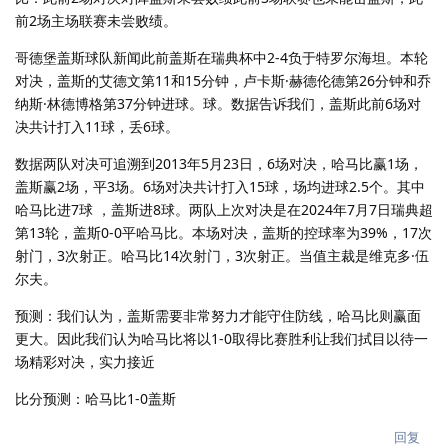
前2场主场联赛未尝败绩。
哥德堡盖斯球队新闻此前盖斯在瑞典杯中2-4负于特罗尔海坦。本轮
对决，盖斯的艾德文第11和15分钟，卢卡斯·赫德伦德第26分钟和乔
纳斯·林德博格第37分钟进球。球。数据告诉我们，盖斯此前6场对
决共计打入11球，丢6球。
数据两队对决可追溯到2013年5月23日，6场对决，哈马比赢1场，
盖斯赢2场，平3场。6场对决共计打入15球，场均进球2.5个。其中
哈马比进7球 ，盖斯进8球。两队上次对决是在2024年7月7日瑞典超
第13轮，盖斯0-0平哈马比。本场对决，盖斯的控球率为39%，17次
射门，3次射正。哈马比14次射门，3次射正。当值主裁是维克多·伍
尔夫。
预测：我们认为，盖斯需要非常努力才能守住防线，哈马比则赢面
更大。因此我们认为哈马比将以1-0取得比赛胜利让我们拭目以待一
场精彩对决，实力接近
比分预测：哈马比1-0盖斯
回复