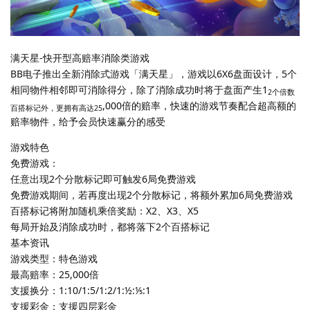
满天星-快开型高赔率消除类游戏
BB电子推出全新消除式游戏「满天星」，游戏以6X6盘面设计，5个
相同物件相邻即可消除得分，除了消除成功时将于盘面产生1
2个倍数
,000倍的赔率，快速的游戏节奏配合超高额的
百搭标记外，更拥有高达25
赔率物件，给予会员快速赢分的感受
游戏特色
免费游戏：
​任意出现2个分散标记即可触发6局免费游戏
免费游戏期间，若再度出现2个分散标记，将额外累加6局免费游戏
百搭标记将附加随机乘倍奖励：X2、X3、X5
每局开始及消除成功时，都将落下2个百搭标记
基本资讯
游戏类型：特色游戏
最高赔率：25,000倍
支援换分：1:10/1:5/1:2/1:½:⅕:1
支援彩金：支援四层彩金