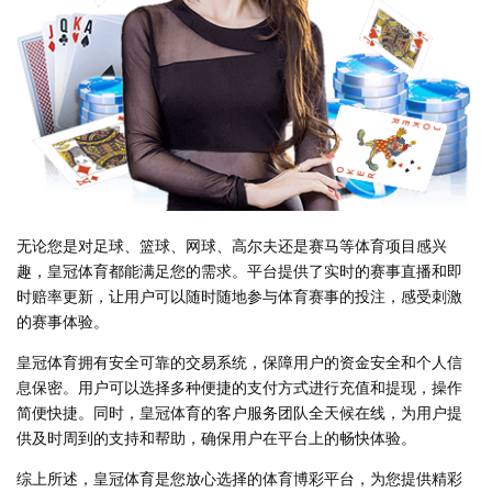
无论您是对足球、篮球、网球、高尔夫还是赛马等体育项目感兴
趣，皇冠体育都能满足您的需求。平台提供了实时的赛事直播和即
时赔率更新，让用户可以随时随地参与体育赛事的投注，感受刺激
的赛事体验。
皇冠体育拥有安全可靠的交易系统，保障用户的资金安全和个人信
息保密。用户可以选择多种便捷的支付方式进行充值和提现，操作
简便快捷。同时，皇冠体育的客户服务团队全天候在线，为用户提
供及时周到的支持和帮助，确保用户在平台上的畅快体验。
综上所述，皇冠体育是您放心选择的体育博彩平台，为您提供精彩