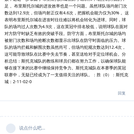
足 。布里斯托尔城的进攻效率也是一个问题。虽然球队场均射门次
数达到12.9次，但场均射正仅有4.6次，把握机会能力仅为30% 。这
表明布里斯托尔城在进攻时往往难以将机会转化为进球。同时，球
队的场均过人次数为4.9次，这在英冠中排名较低，说明球队在面对
对方防守时缺乏有效的突破手段。防守方面，布里斯托尔城的场均
被射门次数和场均抢断次数都显示出球队在防守时面临的压力。球
队的场均拦截和解围次数虽然尚可，但场均犯规次数达到12.4次，
这可能导致球队在比赛中失去节奏，甚至送给对手定位球机会。分
析总结：斯托克城队的教练和球员们都在努力工作，以确保球队能
够在接下来的比赛中继续保持竞争力。斯托克城队在本赛季的英冠
联赛中，无疑已经成为了一支值得关注的球队。：胜（0）：斯托克
城：2-11-02-0
回复
说点什么吧...