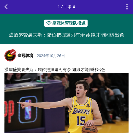
1
/
1
条
皇冠体育球队报道
濃眉盛贊裏夫斯：錯位把握遊刃有余 組織才能同樣出色
皇冠体育
2024年10月26日
濃眉盛贊裏夫斯：錯位把握遊刃有余 組織才能同樣出色