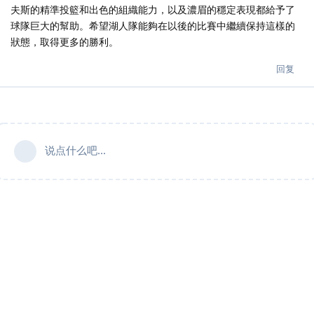
夫斯的精準投籃和出色的組織能力，以及濃眉的穩定表現都給予了
球隊巨大的幫助。希望湖人隊能夠在以後的比賽中繼續保持這樣的
狀態，取得更多的勝利。
回复
说点什么吧...