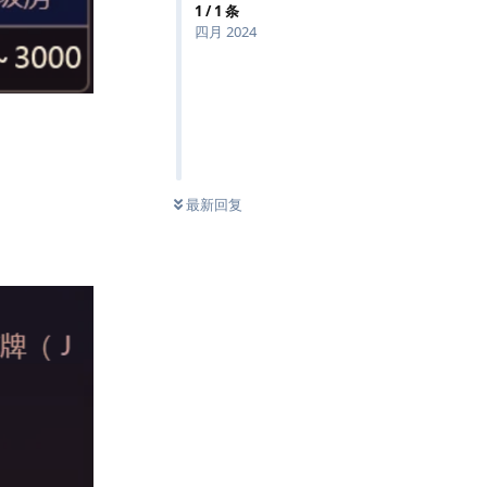
1
/
1
条
四月 2024
最新回复