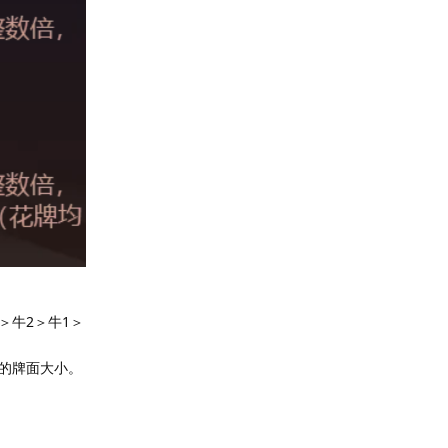
＞牛2＞牛1＞
的牌面大小。