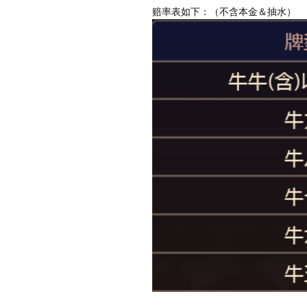
赔率表如下：（不含本金＆抽水）