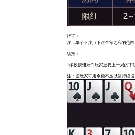
限红：
注：单个下注点下注金额之和的范围
续投：
1续投按钮允许玩家重复上一局的下
注：当玩家可用余额不足以进行续投