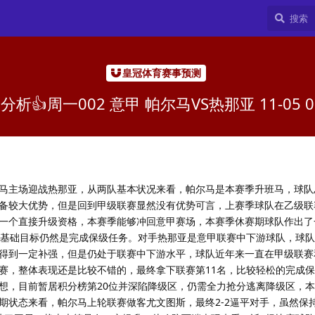
皇冠体育赛事预测
分析👍周一002 意甲 帕尔马VS热那亚 11-05 01
马主场迎战热那亚，从两队基本状况来看，帕尔马是本赛季升班马，球队
备较大优势，但是回到甲级联赛显然没有优势可言，上赛季球队在乙级联
一个直接升级资格，本赛季能够冲回意甲赛场，本赛季休赛期球队作出了
季基础目标仍然是完成保级任务。对手热那亚是意甲联赛中下游球队，球队总
得到一定补强，但是仍处于联赛中下游水平，球队近年来一直在甲级联赛
赛，整体表现还是比较不错的，最终拿下联赛第11名，比较轻松的完成
想，目前暂居积分榜第20位并深陷降级区，仍需全力抢分逃离降级区，
期状态来看，帕尔马上轮联赛做客尤文图斯，最终2-2逼平对手，虽然保