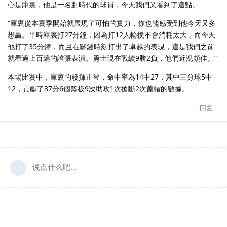
心是庫裏，他是一名劃時代的球員，今天我們又看到了這點。
“庫裏從本賽季開始就展現了可怕的實力，你也能感受到他今天又多
想贏。平時庫裏打27分鐘，因為打12人輪換不會消耗太大，而今天
他打了35分鐘，而且在關鍵時刻打出了卓越的表現，這是我們之前
就看過上百遍的誇張表演。勇士現在戰績9勝2負，他們近況頗佳。”
本場比賽中，庫裏的發揮正常，命中率為14中27，其中三分球5中
12，貢獻了37分6個籃板9次助攻1次搶斷2次蓋帽的數據。
回复
说点什么吧...