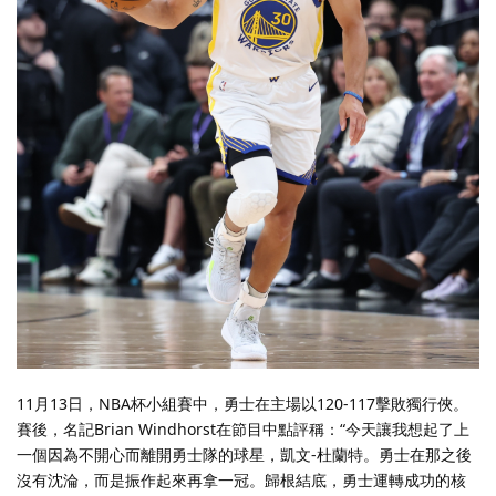
11月13日，NBA杯小組賽中，勇士在主場以120-117擊敗獨行俠。
賽後，名記Brian Windhorst在節目中點評稱：“今天讓我想起了上
一個因為不開心而離開勇士隊的球星，凱文-杜蘭特。勇士在那之後
沒有沈淪，而是振作起來再拿一冠。歸根結底，勇士運轉成功的核