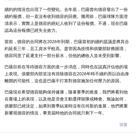
續約的情況也出現了一些變化。去年底，巴薩曾向德容發出了一份
續約報價，但一直沒有收到德容的回應。幾周前，巴薩球隊方面澄
清表示，實際上是德容的經紀人收到了這份報價。不過，現在巴薩
認為這份報價已經失去效力。
當前，德容的合同將在2026年到期，巴薩當初的續約提議是將其合
約延長三年，且工資水平較高。盡管因為疫情和俱樂部財務困境，
德容同意了延遲支付一部分薪水，但他的總收入並未受到影響。
巴薩目前在等待德容方面的進一步消息，同時也在認真評估他的場
上表現。俱樂部內部並沒有排除德容在2026年時不續約而以自由身
離開的可能性，這也是巴薩不打算對德容施加任何壓力的原因。
巴薩現在希望德容能夠保持健康，隨著賽季的推進，我們將看到他
在賽場上的表現，以及他是否會主動選擇留隊或轉會。無論如何，
俱樂部已經決定，如果到賽季結束時沒有任何新的進展，他們將重
新審視德容的情況，畢竟屆時他的合同就只剩下一年。
回复