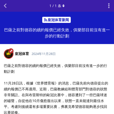
1
/
1
条
皇冠体育新闻
巴薩之前對德容的續約報價已經失效，俱樂部目前沒有進一
步的行動計劃
皇冠体育
2024年11月28日
巴薩之前對德容的續約報價已經失效，俱樂部目前沒有進一步的行
動計劃
11月28日訊，根據《世界體育報》的消息，巴薩先前向德容提出的
續約報價已不再適用。近期，巴薩教練組和體育部門對德容的狀態
非常關註。在與布雷斯特的歐冠比賽中，德容遭到了一些巴薩球迷
的噓聲，自從他在10月傷愈復出以來，狀態一直未能達到最佳水
平。考慮到後續還有多場重要比賽，弗裏克希望德容能夠逐步找回
比賽節奏。