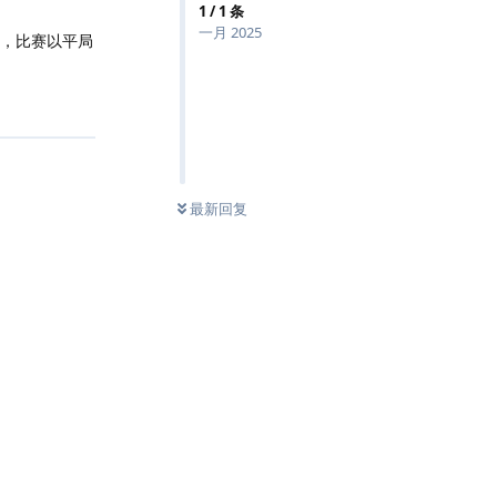
1
/
1
条
一月 2025
%，比赛以平局
回复
最新回复