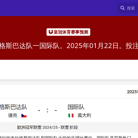
皇冠体育赛事预测
格斯巴达队一国际队。2025年01月22日。投
2日进行的布拉格斯巴达队和国际队之间的足球比赛中，国际队是获胜热门。