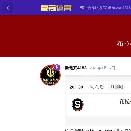
合作联系TG:@hezuo1818
布拉
新葡京4188
2025年1月22日
根据提示和分析，2025年01月2