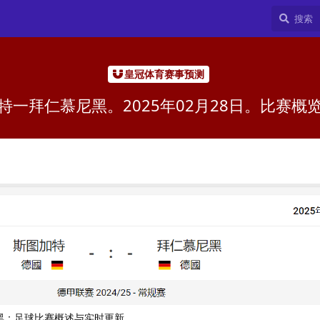
皇冠体育赛事预测
特一拜仁慕尼黑。2025年02月28日。比赛概
尼黑：足球比赛概述与实时更新