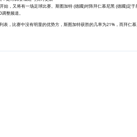
将开始，又将有一场足球比赛。斯图加特 (德國)对阵拜仁慕尼黑 (德國)定于星
30调整频道。
列表，比赛中没有明显的优势方，斯图加特获胜的几率为21%，而拜仁慕