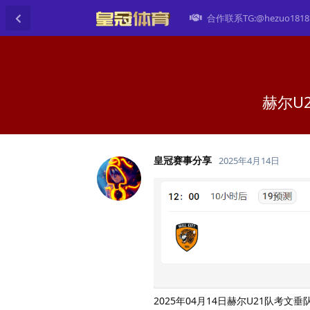
合作联系TG:@hezuo1818
赫尔U
皇冠赛事分享
2025年4月14日
2025年04月14日赫尔U21队考