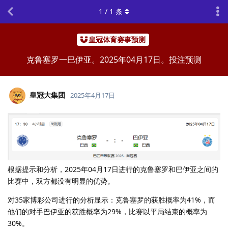
1
/
1
条
皇冠体育赛事预测
克鲁塞罗一巴伊亚。2025年04月17日。投注预测
皇冠大集团
2025年4月17日
根据提示和分析，2025年04月17日进行的克鲁塞罗和巴伊亚之间的
比赛中，双方都没有明显的优势。
对35家博彩公司进行的分析显示：克鲁塞罗的获胜概率为41%，而
他们的对手巴伊亚的获胜概率为29%，比赛以平局结束的概率为
30%。