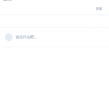
回复
说点什么吧...