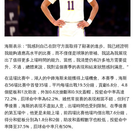
海斯表示：“我感到自己在防守方面取得了顯著的進步。我已經證明
我能夠適應高水平的比賽，而不僅僅是球隊的替補。我認為我展現
出了值得更多上場時間的能力。當然，我清楚仍有許多地方需要提
升。不過，總體來說，我對這個賽季的表現和結束狀態感到滿意。”
在這場比賽中，湖人的中鋒海斯未能獲得上場機會。本賽季，海斯
在56場比賽中首發35場，平均每場出戰19.5分鐘，貢獻6.8分、4.8
個籃板和1次助攻，外加0.6次搶斷和0.9次蓋帽，投籃命中率高達
72.2%，罰球命中率為62.2%。雖然常規賽的表現相當不錯，但到了
季後賽，海斯的表現不盡如人意，出場時間也受到限制。在季後賽
的第五場中，他更是未能上場，前四場比賽他場均僅出戰7.6分鐘，
得分和籃板分別為1.8分和2個，助攻和蓋帽數字也較低，投籃命中
率降至37.5%，罰球命中率只有50%。