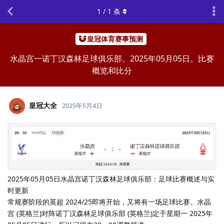
1
/
1
条
皇冠体育赛事预测
水晶宫一诺丁汉森林足球俱乐部。2025年05月05日。比赛
概览和比分
皇冠大全
2025年5月4日
2025年05月05日水晶宫诺丁汉森林足球俱乐部：足球比赛概述与实
时更新
常规赛阶段的英超 2024/25即将开始，又将有一场足球比赛。水晶
宫 (英格兰)对阵诺丁汉森林足球俱乐部 (英格兰)定于星期一 2025年