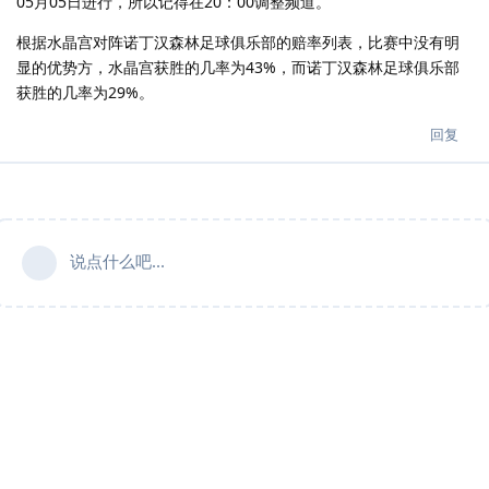
05月05日进行，所以记得在20：00调整频道。
根据水晶宫对阵诺丁汉森林足球俱乐部的赔率列表，比赛中没有明
显的优势方，水晶宫获胜的几率为43%，而诺丁汉森林足球俱乐部
获胜的几率为29%。
回复
说点什么吧...