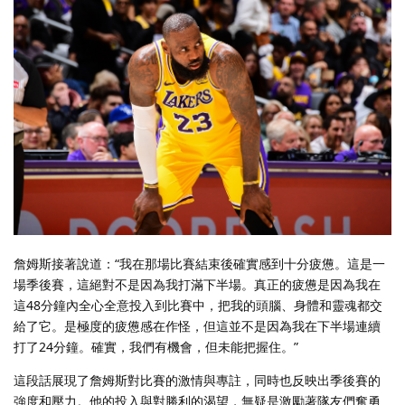
詹姆斯接著說道：“我在那場比賽結束後確實感到十分疲憊。這是一
場季後賽，這絕對不是因為我打滿下半場。真正的疲憊是因為我在
這48分鐘內全心全意投入到比賽中，把我的頭腦、身體和靈魂都交
給了它。是極度的疲憊感在作怪，但這並不是因為我在下半場連續
打了24分鐘。確實，我們有機會，但未能把握住。”
這段話展現了詹姆斯對比賽的激情與專註，同時也反映出季後賽的
強度和壓力。他的投入與對勝利的渴望，無疑是激勵著隊友們奮勇