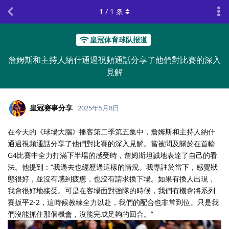
1
/
1
条
皇冠体育球队报道
詹姆斯和主持人納什通過視頻通話分享了他們對比賽的深入
見解
皇冠赛事分享
2025年5月8日
在今天的《球場大腦》播客第二季第五集中，詹姆斯和主持人納什
通過視頻通話分享了他們對比賽的深入見解。當被問及關於在首輪
G4比賽中全力打滿下半場的感受時，詹姆斯坦誠地表達了自己的看
法。他提到：“我過去也經歷過這樣的情況。我專註於當下，感覺狀
態很好，並沒有感到疲憊，也沒有請求換下場。如果有換人出現，
我會很好地接受。可是在客場面對強隊的時候，我們有機會將系列
賽扳平2-2，這時候教練全力以赴，我們的配合也非常到位。只是我
們沒能抓住那個機會，沒能完成足夠的回合。”