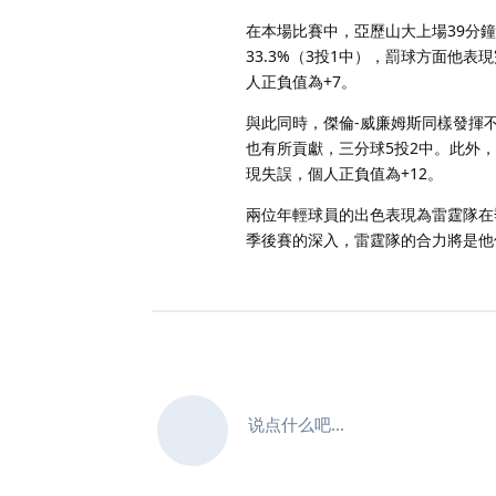
在本場比賽中，亞歷山大上場39分鐘
33.3%（3投1中），罰球方面他
人正負值為+7。
與此同時，傑倫-威廉姆斯同樣發揮不
也有所貢獻，三分球5投2中。此外，
現失誤，個人正負值為+12。
兩位年輕球員的出色表現為雷霆隊在
季後賽的深入，雷霆隊的合力將是他
说点什么吧...