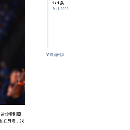
1
/
1
条
五月 2025
最新回复
。當你看到亞
袖在身邊，我