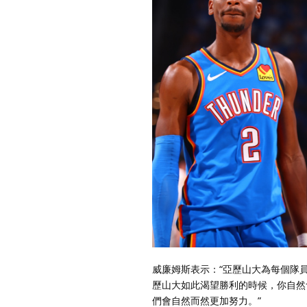
威廉姆斯表示：“亞歷山大為每個隊
歷山大如此渴望勝利的時候，你自然
們會自然而然更加努力。”