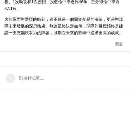
板、1次助攻和1次蓋帽，投籃命中率達到46%，三分球命中率為
37.1%。
火箭隊面對選擇的時刻，這不僅是一個關於交易的決策，更是對球
隊未來發展的深思熟慮。無論最終決定如何，球隊的目標始終是建
設一支充滿競爭力的陣容，以期在未來的賽季中追求更高的成就。
回复
说点什么吧...