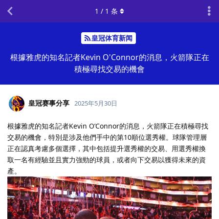
1
/
1
条
皇冠体育新闻
根據雅虎的知名記者Kevin O'Connor的消息，火箭隊正在
積極尋找交易的機會
皇冠赛事分享
2025年5月30日
根據雅虎的知名記者Kevin O’Connor的消息，火箭隊正在積極尋找
交易的機會，特別是涉及他們手中的第10順位選秀權。球隊管理層
正在認真考慮多個選擇，其中包括提升選秀權的交易、用選秀權換
取一名有經驗並且實力強勁的球員，或者向下交易以獲得未來的資
產。