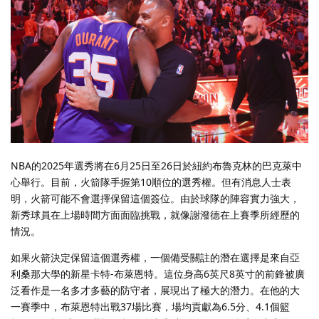
NBA的2025年選秀將在6月25日至26日於紐約布魯克林的巴克萊中
心舉行。目前，火箭隊手握第10順位的選秀權。但有消息人士表
明，火箭可能不會選擇保留這個簽位。由於球隊的陣容實力強大，
新秀球員在上場時間方面面臨挑戰，就像謝潑德在上賽季所經歷的
情況。
如果火箭決定保留這個選秀權，一個備受關註的潛在選擇是來自亞
利桑那大學的新星卡特-布萊恩特。這位身高6英尺8英寸的前鋒被廣
泛看作是一名多才多藝的防守者，展現出了極大的潛力。在他的大
一賽季中，布萊恩特出戰37場比賽，場均貢獻為6.5分、4.1個籃