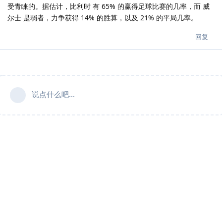
受青睐的。据估计，比利时 有 65% 的赢得足球比赛的几率，而 威
尔士 是弱者，力争获得 14% 的胜算，以及 21% 的平局几率。
回复
说点什么吧...