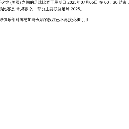
焰 (美國) 之间的足球比赛于星期日 2025年07月06日 在 00：30 结束，
比赛是 常规赛 的一部分主要联盟足球 2025。
球俱乐部对阵芝加哥火焰的投注已不再接受和可用。