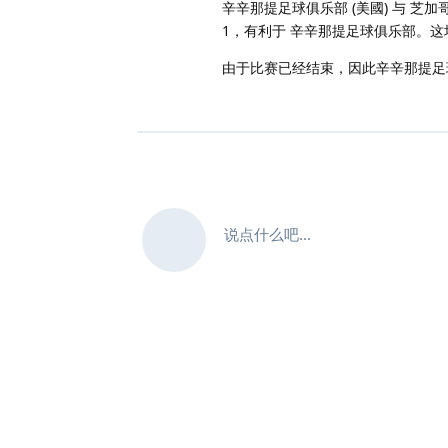
辛辛那提足球俱乐部 (美國) 与 芝加哥火
1，有利于 辛辛那提足球俱乐部。这场
由于比赛已经结束，因此辛辛那提足
说点什么吧...