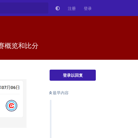
注册
登录
比赛概览和比分
登录以回复
最早内容