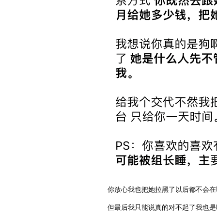
你放心我也把她拉黑了以后都不会在
但最后我只能说真的对不起了我也是