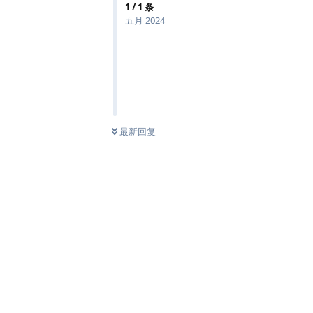
1
/
1
条
五月 2024
最新回复