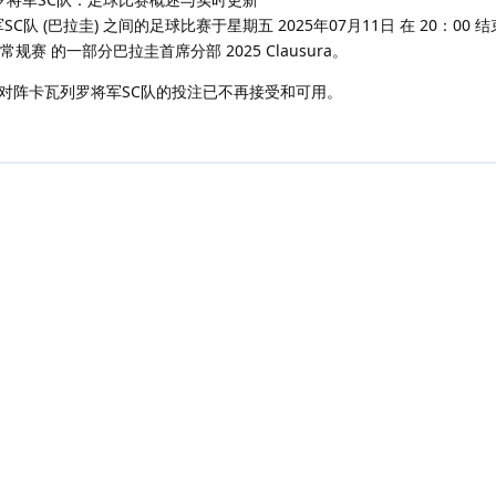
C队 (巴拉圭) 之间的足球比赛于星期五 2025年07月11日 在 20：00 结
赛 的一部分巴拉圭首席分部 2025 Clausura。
对阵卡瓦列罗将军SC队的投注已不再接受和可用。