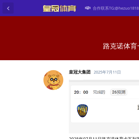
合作联系TG:@hezuo1818
路克诺体育
皇冠大集团
2025年7月11日
2025年07月11日路克诺体育卡瓦