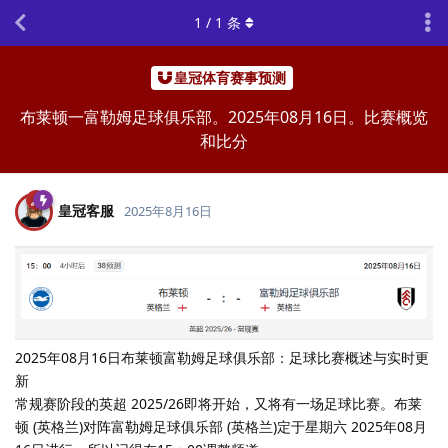
1
/
1
条
皇冠体育赛事预测
布莱顿一富勒姆足球俱乐部。2025年08月16日。比赛概览
和比分
皇冠客服
2025年8月16日
2025年08月16日布莱顿富勒姆足球俱乐部：足球比赛概述与实时更
新
常规赛阶段的英超 2025/26即将开始，又将有一场足球比赛。布莱
顿 (英格兰)对阵富勒姆足球俱乐部 (英格兰)定于星期六 2025年08月