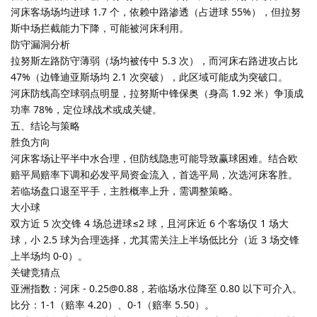
河床客场场均进球 1.7 个，依赖中路渗透（占进球 55%），但拉努
斯中场拦截能力下降，可能被河床利用。
防守漏洞分析
拉努斯左路防守薄弱（场均被传中 5.3 次），而河床右路进攻占比
47%（边锋迪亚斯场均 2.1 次突破），此区域可能成为突破口。
河床防线高空球弱点明显，拉努斯中锋保奥（身高 1.92 米）争顶成
功率 78%，定位球战术或成关键。
五、结论与策略
胜负方向
河床客场让平半中水合理，但防线隐患可能导致赢球困难。结合欧
赔平局赔率下调和必发平局资金流入，首选平局，次选河床客胜。
若临场盘口退至平手，主胜概率上升，需调整策略。
大小球
双方近 5 次交锋 4 场总进球≤2 球，且河床近 6 个客场仅 1 场大
球，小 2.5 球为合理选择，尤其需关注上半场低比分（近 3 场交锋
上半场均 0-0）。
关键竞猜点
亚洲指数：河床 - 0.25@0.88，若临场水位降至 0.80 以下可介入。
比分：1-1（赔率 4.20）、0-1（赔率 5.50）。