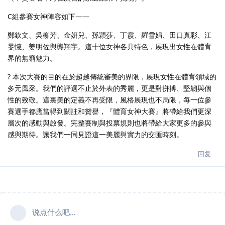
C組參賽女神陣容如下——
鄭欽文、吳柳芳、金妍兒、孫穎莎、丁霞、羅雪娟、田口真彩、江
旻憓、姜明佐與龔翔宇。這十位女神各具特色，展現出女性在體育
界的無窮魅力。
? 本次大賽的目的在於超越傳統審美的界限，展現女性在體育領域的
多元風采。我們的評選不止於外表的秀麗，更是對拼搏、堅韌與個
性的致敬。這裏美的定義不再受限，風格展現也不局限，每一位參
賽選手都應當得到關註和贊譽，『體育女神大賽』將帶給我們更深
層次的感動與啟發。完整賽制與投票規則也將帶給大家更多的參與
感與期待。讓我們一同見證這一美麗與實力的交匯時刻。
回复
说点什么吧...