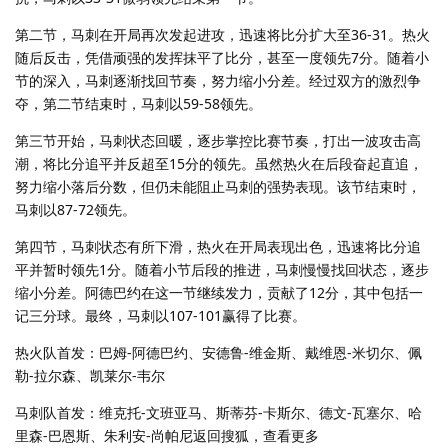
第二节，马刺在开局再次发起进攻，迅速将比分扩大至36-31。热火
随后反击，凭借顽强的发挥抹平了比分，甚至一度领先7分。随着小
节的深入，马刺逐渐找回节奏，努力缩小分差。经过双方的激烈争
夺，第二节结束时，马刺以59-58领先。
第三节开始，马刺状态回暖，逐步掌控比赛节奏，打出一波攻击高
潮，将比分追平并反超至15分的领先。虽然热火在后段奋起直追，
努力缩小落后分数，但仍未能阻止马刺的强势表现。该节结束时，
马刺以87-72领先。
第四节，马刺状态有所下滑，热火在开局表现出色，迅速将比分追
平并暂时领先1分。随着小节后段的推进，马刺慢慢找回状态，逐步
缩小分差。阿德巴约在这一节继续发力，贡献了12分，其中包括一
记三分球。最终，马刺以107-101赢得了比赛。
热火队首发：巴姆-阿德巴约、安德鲁-维金斯、戴维恩-米切尔、佩
勒-拉尔森、凯莱尔-韦尔
马刺队首发：维克托-文班亚马、斯蒂芬-卡斯尔、德文-瓦塞尔、哈
里森-巴恩斯、朱利安-尚帕尼返回搜狐，查看更多