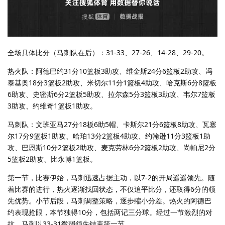
全场具体比分（马刺队在后）：31-33、27-26、14-28、29-20。
热火队：阿德巴约31分10篮板3助攻、维金斯24分6篮板2助攻、冯
泰基奥18分3篮板2助攻、米切尔11分1篮板4助攻、哈克斯6分8篮板
6助攻、史密斯6分2篮板5助攻、拉尔森5分3篮板3助攻、韦尔7篮板
3助攻、约维奇1篮板1助攻。
马刺队：文班亚马27分18板6助5帽、卡斯尔21分6篮板8助攻、瓦塞
尔17分9篮板1助攻、哈珀13分2篮板4助攻、约翰逊11分3篮板1助
攻、巴恩斯10分2篮板2助攻、麦克劳林6分2篮板2助攻、尚帕尼2分
5篮板2助攻、比永博1篮板。
第一节，比赛伊始，马刺迅速占据主动，以7-2的开局遥遥领先。随
着比赛的进行，热火逐渐找回状态，不仅追平比分，还取得6分的领
先优势。小节后段，马刺调整策略，逐步缩小分差。热火的阿德巴
约表现抢眼，本节独得10分，包括两记三分球。经过一节激烈的对
抗，马刺以33-31微弱领先结束第一节。