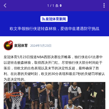
1
/
1
条
皇冠体育新闻
欧文率领独行侠逆转森林狼，爱德华兹遭遇防守挑战
皇冠体育
2024年5月23日
皇冠体育5月23日报道NBA西部决赛拉开帷幕，独行侠在G1比赛中
以逆转击败森林狼，取得西决开门红。尽管独行侠大部分时间处于
落后，但欧文的出色表现以及末节的决定性反超，最终确保了胜
利。在比赛的关键时刻，欧文的30分表现和最后7秒的关键罚球被认
为是决定性的。