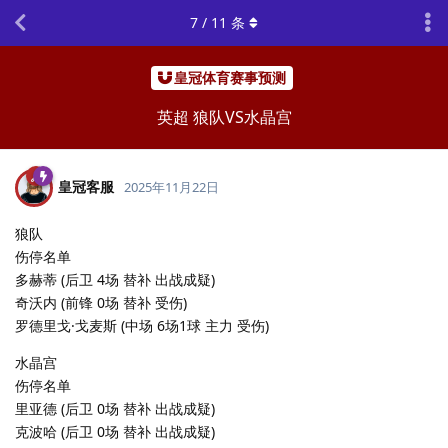
7
/
11
条
皇冠体育赛事预测
英超 狼队VS水晶宫
皇冠客服
2025年11月22日
狼队
伤停名单
多赫蒂 (后卫 4场 替补 出战成疑)
奇沃内 (前锋 0场 替补 受伤)
罗德里戈·戈麦斯 (中场 6场1球 主力 受伤)
水晶宫
伤停名单
里亚德 (后卫 0场 替补 出战成疑)
克波哈 (后卫 0场 替补 出战成疑)