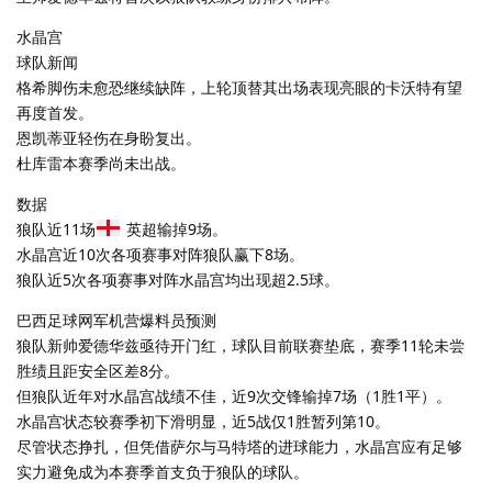
水晶宫
球队新闻
格希脚伤未愈恐继续缺阵，上轮顶替其出场表现亮眼的卡沃特有望
再度首发。
恩凯蒂亚轻伤在身盼复出。
杜库雷本赛季尚未出战。
数据
狼队近11场
英超输掉9场。
水晶宫近10次各项赛事对阵狼队赢下8场。
狼队近5次各项赛事对阵水晶宫均出现超2.5球。
巴西足球网军机营爆料员预测
狼队新帅爱德华兹亟待开门红，球队目前联赛垫底，赛季11轮未尝
胜绩且距安全区差8分。
但狼队近年对水晶宫战绩不佳，近9次交锋输掉7场（1胜1平）。
水晶宫状态较赛季初下滑明显，近5战仅1胜暂列第10。
尽管状态挣扎，但凭借萨尔与马特塔的进球能力，水晶宫应有足够
实力避免成为本赛季首支负于狼队的球队。