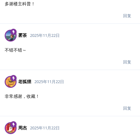
多谢楼主科普！
回复
雾茶
2025年11月22日
不错不错～
回复
老狐狸
2025年11月22日
非常感谢，收藏！
回复
周杰
2025年11月22日