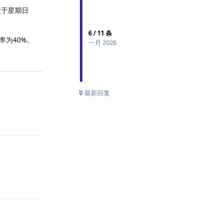
定于星期日
6
/
11
条
率为40%。
一月 2026
回复
最新回复
回复
回复