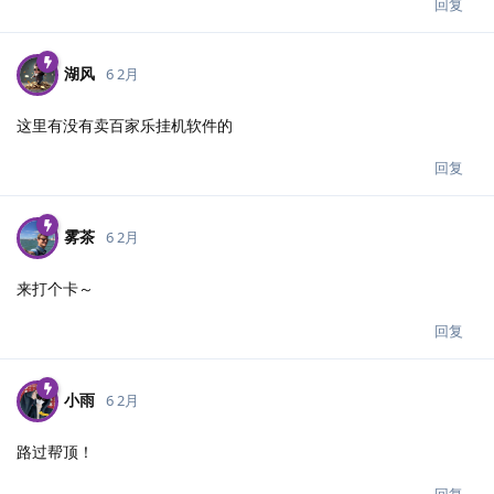
回复
湖风
6 2月
这里有没有卖百家乐挂机软件的
回复
雾茶
6 2月
来打个卡～
回复
小雨
6 2月
路过帮顶！
回复