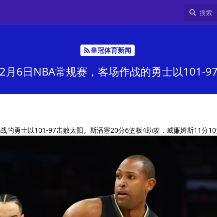
皇冠体育新闻
2月6日NBA常规赛，客场作战的勇士以101-9
战的勇士以101-97击败太阳。斯潘塞20分6篮板4助攻，威廉姆斯11分1