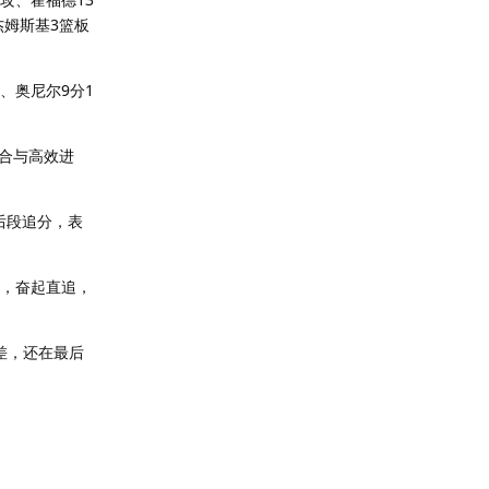
杰姆斯基3篮板
板、奥尼尔9分1
合与高效进
后段追分，表
觉，奋起直追，
差，还在最后