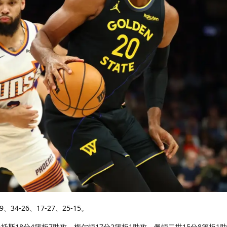
4-26、17-27、25-15。
托斯18分4篮板7助攻、梅尔顿17分2篮板1助攻、佩顿二世15分8篮板1