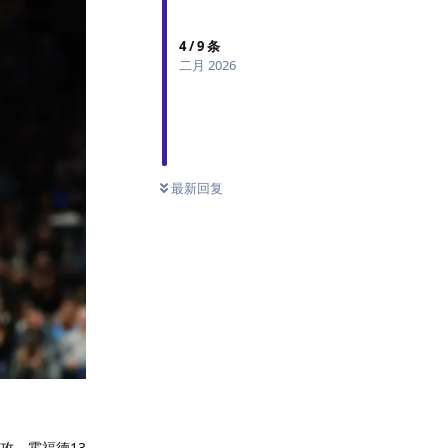
4
/
9
条
二月 2026
最新回复
助攻、霍福德13