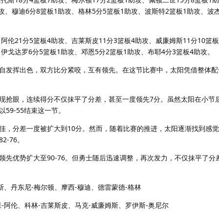
助攻、穆迪6分8篮板1助攻、格林5分5篮板1助攻、波斯特2篮板1助攻、波
阿伦21分5篮板4助攻、吉莱斯皮11分3篮板4助攻、威廉姆斯11分10篮
伊戈达罗6分5篮板1助攻、邓恩5分2篮板1助攻、布耶4分3篮板4助攻。
自发挥出色，双方比分紧咬，互有领先。在这节比赛中，太阳凭借整体配
现抢眼，连续得分不仅抹平了分差，甚至一度领先7分。虽然太阳在小节
59-55结束这一节。
佳，分差一度被扩大到10分。然而，随着比赛的推进，太阳逐渐找到感
-76。
领先优势扩大至90-76。但勇士随后迅速调整，再次发力，不仅抹平了分
。
斯、丹东尼-梅尔顿、摩西-穆迪、德雷蒙德-格林
-阿伦、科林-吉莱斯皮、马克-威廉姆斯、罗伊斯-奥尼尔