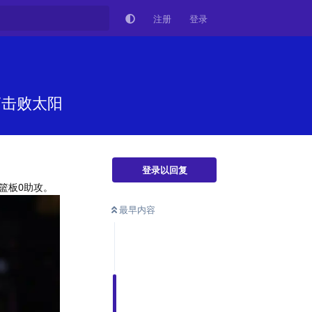
注册
登录
7击败太阳
登录以回复
0篮板0助攻。
最早内容