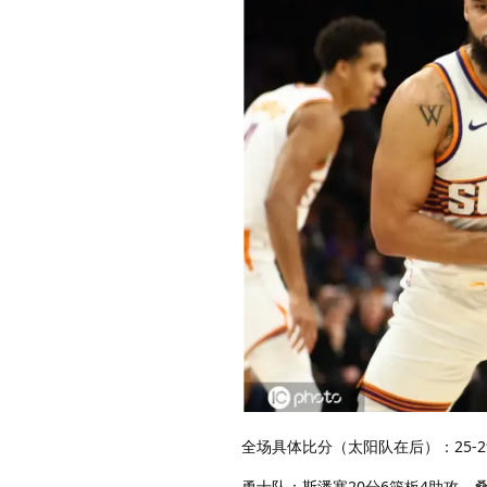
全场具体比分（太阳队在后）：25-29、3
勇士队：斯潘塞20分6篮板4助攻、桑