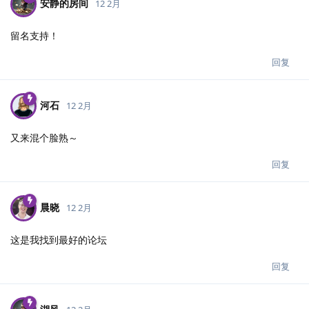
安静的房间
12 2月
留名支持！
回复
河石
12 2月
又来混个脸熟～
回复
晨晓
12 2月
这是我找到最好的论坛
回复