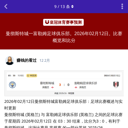
9
/
13
条
皇冠体育赛事预测
曼彻斯特城一富勒姆足球俱乐部。2026年02月12日。比赛
概览和比分
赚钱的看过
12 2月
2026年02月12日曼彻斯特城富勒姆足球俱乐部：足球比赛概述与实
时更新
曼彻斯特城 (英格兰) 与 富勒姆足球俱乐部 (英格兰) 之间的足球比赛
于星期四 2026年02月12日 在 03：30 结束，比分为3 : 0，有利于
曼彻斯特城。这场比赛是 常规赛 的一部分英超 2025/26。