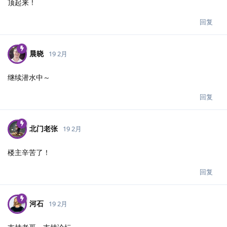
顶起来！
回复
晨晓
19 2月
继续潜水中～
回复
北门老张
19 2月
楼主辛苦了！
回复
河石
19 2月