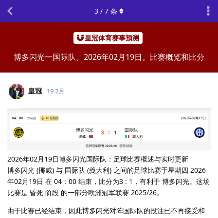
3
/
7
条
皇冠体育赛事预测
博多闪光一国际队。2026年02月19日。比赛概览和比分
皇冠
19 2月
2026年02月19日博多闪光国际队：足球比赛概述与实时更新
博多闪光 (挪威) 与 国际队 (義大利) 之间的足球比赛于星期四 2026
年02月19日 在 04：00 结束，比分为3 : 1，有利于 博多闪光。这场
比赛是 昏死 阶段 的一部分欧洲冠军联赛 2025/26。
由于比赛已经结束，因此博多闪光对阵国际队的投注已不再接受和