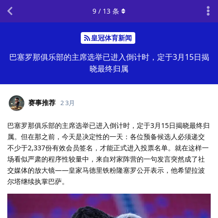
9
/
13
条
皇冠体育新闻
巴塞罗那俱乐部的主席选举已进入倒计时，定于3月15日揭
晓最终归属
赛事推荐
2 3月
巴塞罗那俱乐部的主席选举已进入倒计时，定于3月15日揭晓最终归
属。但在那之前，今天是决定性的一天：各位预备候选人必须递交
不少于2,337份有效会员签名，才能正式进入投票名单。就在这样一
场看似严肃的程序性较量中，来自对家阵营的一句发言突然成了社
交媒体的放大镜——皇家马德里铁粉隆塞罗公开表示，他希望拉波
尔塔继续执掌巴萨。