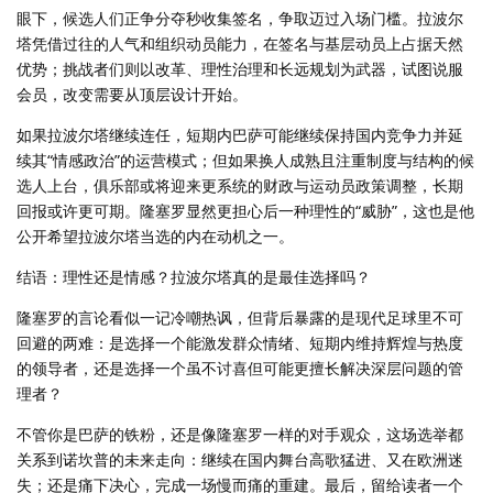
眼下，候选人们正争分夺秒收集签名，争取迈过入场门槛。拉波尔
塔凭借过往的人气和组织动员能力，在签名与基层动员上占据天然
优势；挑战者们则以改革、理性治理和长远规划为武器，试图说服
会员，改变需要从顶层设计开始。
如果拉波尔塔继续连任，短期内巴萨可能继续保持国内竞争力并延
续其“情感政治”的运营模式；但如果换人成熟且注重制度与结构的候
选人上台，俱乐部或将迎来更系统的财政与运动员政策调整，长期
回报或许更可期。隆塞罗显然更担心后一种理性的“威胁”，这也是他
公开希望拉波尔塔当选的内在动机之一。
结语：理性还是情感？拉波尔塔真的是最佳选择吗？
隆塞罗的言论看似一记冷嘲热讽，但背后暴露的是现代足球里不可
回避的两难：是选择一个能激发群众情绪、短期内维持辉煌与热度
的领导者，还是选择一个虽不讨喜但可能更擅长解决深层问题的管
理者？
不管你是巴萨的铁粉，还是像隆塞罗一样的对手观众，这场选举都
关系到诺坎普的未来走向：继续在国内舞台高歌猛进、又在欧洲迷
失；还是痛下决心，完成一场慢而痛的重建。最后，留给读者一个