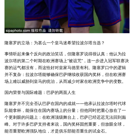
隆塞罗的立场：为甚么一个皇马迷希望拉波尔塔当选？
事情听起来像个反向的政治笑话，但隆塞罗说得很认真：他认为拉
波尔塔的第二个时期在欧洲赛场上“被诅咒”，连一步进入冠军联赛决
赛的运气都没有，而这恰好对皇家马德里有利。隆塞罗口中的逻辑
并不复杂：拉波尔塔能够确保巴萨继续收获国内奖杯，但在欧洲赛
场上难以威胁到皇马的统治，从而减少对家在欧洲竞争中的变数。
国内荣誉与国际难题：巴萨的两面人生
隆塞罗并不完全否认巴萨在国内的成就——他承认拉波尔塔时代球
队能拿杯，能保住在国内赛场上的分量；但他同时把重心放在了一
个更刺眼的问题上：在欧洲顶级舞台上，巴萨已经迟迟无法回到巅
峰。对于许多巴萨支持者来说，国内奖杯固然重要，但放眼全球，
能否重塑欧洲强队地位，才是俱乐部能否重生的试金石。