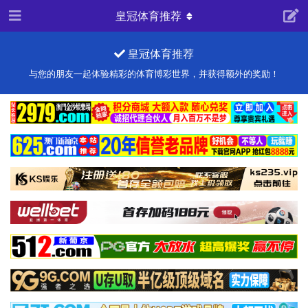
皇冠体育推荐
皇冠体育推荐
与您的朋友一起体验精彩的体育博彩世界，并获得额外的奖励！