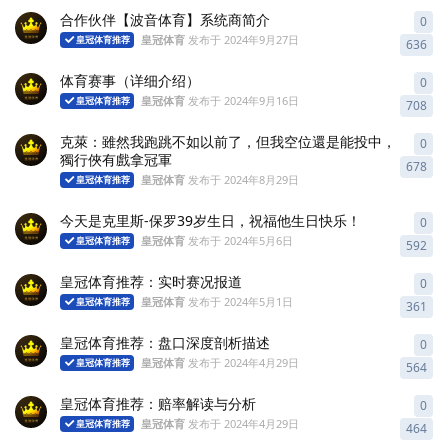
合作伙伴【波音体育】系统商简介
0
0
条
皇冠体育
发布于
2024年9月27日
皇冠体育推荐
636
体育赛事（详细介绍）
0
0
条
皇冠体育
发布于
2024年9月16日
皇冠体育推荐
708
克萊：雖然我跑跳不如以前了，但我空位還是能投中，
0
0
条
獨行俠有戲拿冠軍
678
皇冠体育
发布于
2024年8月29日
皇冠体育推荐
今天是克里斯-保罗39岁生日，祝福他生日快乐！
0
0
条
皇冠体育
发布于
2024年5月6日
皇冠体育推荐
592
皇冠体育推荐：实时赛况报道
0
0
条
皇冠体育
发布于
2024年5月1日
皇冠体育推荐
361
皇冠体育推荐：盘口深度剖析描述
0
0
条
皇冠体育
发布于
2024年4月29日
皇冠体育推荐
564
皇冠体育推荐：赔率解读与分析
0
0
条
皇冠体育
发布于
2024年4月29日
皇冠体育推荐
464