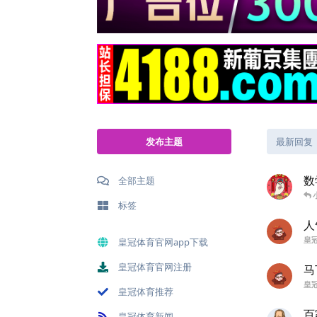
发布主题
最新回复
数
全部主题
标签
人
皇
皇冠体育官网app下载
皇冠体育官网注册
马
皇
皇冠体育推荐
百
皇冠体育新闻