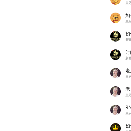
皇
如
皇
如
新葡
时
新葡
老
皇
老
皇
R
皇
如