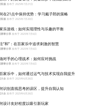
冠客服
发布于
2025年7月21日
何在21点中保持优势：学习戴子郎的策略
冠客服
发布于
2025年7月20日
家乐游戏：如何实现理性与乐趣的平衡
冠赛事分享
发布于
2025年7月6日
注“和”：在百家乐中追求刺激的智慧
冠赛事分享
发布于
2025年7月6日
场对手的心理战术：如何应对挑战
冠赛事分享
发布于
2025年7月6日
百家乐中，如何通过运气与技术实现自我提升
冠大全
发布于
2025年6月26日
何识别直线思考的误区，提升自我认知
冠大全
发布于
2025年6月26日
何设计友好程度以吸引新玩家