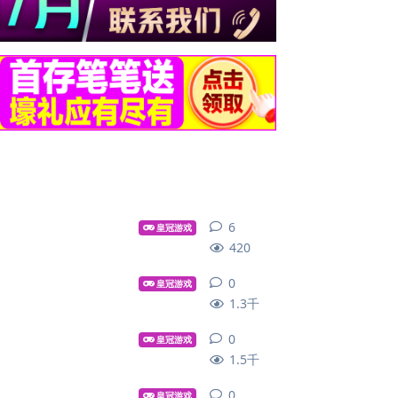
6
6
条回复
皇冠游戏
420
0
0
条回复
皇冠游戏
1.3千
0
0
条回复
皇冠游戏
1.5千
0
0
条回复
皇冠游戏