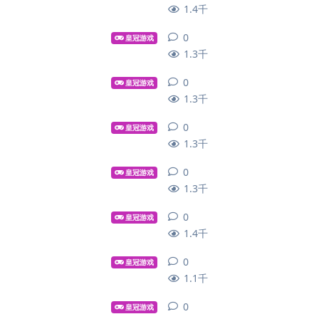
1.4千
0
0
条回复
皇冠游戏
1.3千
0
0
条回复
皇冠游戏
1.3千
0
0
条回复
皇冠游戏
1.3千
0
0
条回复
皇冠游戏
1.3千
0
0
条回复
皇冠游戏
1.4千
0
0
条回复
皇冠游戏
1.1千
0
0
条回复
皇冠游戏