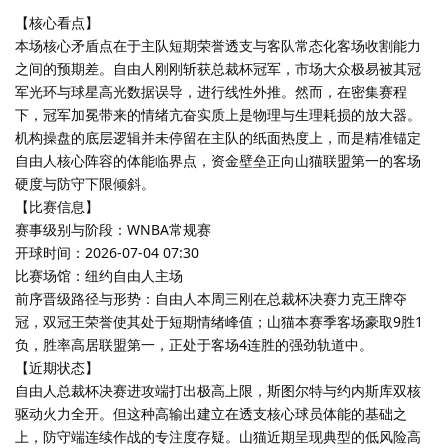
【核心看点】
本场核心矛盾点在于主队短期荣誉透支与客队常态化客场收割能力
之间的预期差。自由人刚刚斩获总裁杯冠军，市场大众极易被其冠
军光环与球星高光数据误导，进行线性外推。然而，在密集赛程
下，冠军加冕带来的情绪亢奋实质上是物理与生理耗损的放大器。
机构操盘的底层逻辑并未停留在主队的纸面热度上，而是精准锚定
自由人核心阵容的体能临界点，资金壁垒正向山猫联盟第一的客场
硬度与防守下限倾斜。
【比赛信息】
赛事级别与阶段：WNBA常规赛
开球时间：2026-07-04 07:30
比赛场馆：纽约自由人主场
前序晋级路径与形势：自由人本周三刚在总裁杯决赛力克王牌夺
冠，双冠王荣誉使其处于短期情绪峰值；山猫本赛季客场豪取9胜1
负，胜率高居联盟第一，正处于客场4连胜的强劲轨道中。
【近期状态】
自由人总裁杯决赛进攻端打出极高上限，斯图尔特与约内斯库双核
驱动火力全开。但这种高输出建立在透支核心球员体能的基础之
上，防守端连续作战的专注度存疑。山猫近期呈现典型的低风险高