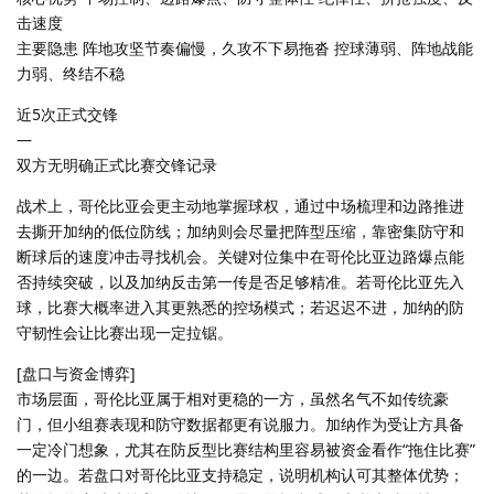
击速度
主要隐患 阵地攻坚节奏偏慢，久攻不下易拖沓 控球薄弱、阵地战能
力弱、终结不稳
近5次正式交锋
—
双方无明确正式比赛交锋记录
战术上，哥伦比亚会更主动地掌握球权，通过中场梳理和边路推进
去撕开加纳的低位防线；加纳则会尽量把阵型压缩，靠密集防守和
断球后的速度冲击寻找机会。关键对位集中在哥伦比亚边路爆点能
否持续突破，以及加纳反击第一传是否足够精准。若哥伦比亚先入
球，比赛大概率进入其更熟悉的控场模式；若迟迟不进，加纳的防
守韧性会让比赛出现一定拉锯。
[盘口与资金博弈]
市场层面，哥伦比亚属于相对更稳的一方，虽然名气不如传统豪
门，但小组赛表现和防守数据都更有说服力。加纳作为受让方具备
一定冷门想象，尤其在防反型比赛结构里容易被资金看作“拖住比赛”
的一边。若盘口对哥伦比亚支持稳定，说明机构认可其整体优势；