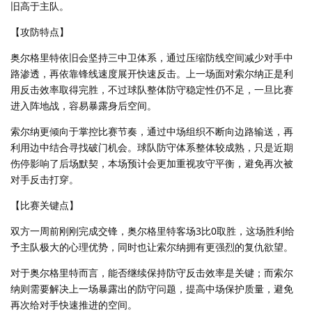
旧高于主队。
【攻防特点】
奥尔格里特依旧会坚持三中卫体系，通过压缩防线空间减少对手中
路渗透，再依靠锋线速度展开快速反击。上一场面对索尔纳正是利
用反击效率取得完胜，不过球队整体防守稳定性仍不足，一旦比赛
进入阵地战，容易暴露身后空间。
索尔纳更倾向于掌控比赛节奏，通过中场组织不断向边路输送，再
利用边中结合寻找破门机会。球队防守体系整体较成熟，只是近期
伤停影响了后场默契，本场预计会更加重视攻守平衡，避免再次被
对手反击打穿。
【比赛关键点】
双方一周前刚刚完成交锋，奥尔格里特客场3比0取胜，这场胜利给
予主队极大的心理优势，同时也让索尔纳拥有更强烈的复仇欲望。
对于奥尔格里特而言，能否继续保持防守反击效率是关键；而索尔
纳则需要解决上一场暴露出的防守问题，提高中场保护质量，避免
再次给对手快速推进的空间。