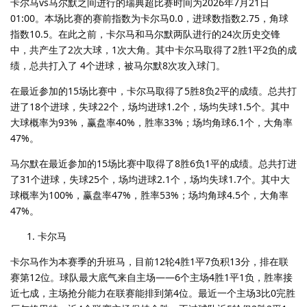
卡尔马vs马尔默之间进行的瑞典超比赛时间为2026年7月21日
01:00。本场比赛的赛前指数为卡尔马0.0，进球数指数2.75，角球
指数10.5。在此之前，卡尔马和马尔默两队进行的24次历史交锋
中，共产生了2次大球，1次大角。其中卡尔马取得了2胜1平2负的成
绩，总共打入了 4个进球，被马尔默8次攻入球门。
在最近参加的15场比赛中，卡尔马取得了5胜8负2平的成绩。总共打
进了18个进球，失球22个，场均进球1.2个，场均失球1.5个。其中
大球概率为93%，赢盘率40%，胜率33%；场均角球6.1个，大角率
47%。
马尔默在最近参加的15场比赛中取得了8胜6负1平的成绩。总共打进
了31个进球，失球25个，场均进球2.1个，场均失球1.7个。其中大
球概率为100%，赢盘率47%，胜率53%；场均角球4.5个，大角率
47%。
卡尔马
卡尔马作为本赛季的升班马，目前12轮4胜1平7负积13分，排在联
赛第12位。球队最大底气来自主场——6个主场4胜1平1负，胜率接
近七成，主场抢分能力在联赛能排到第4位。最近一个主场3比0完胜