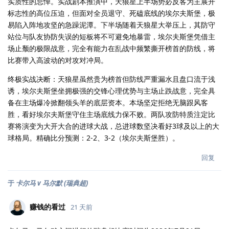
实质性的忌惮。实战剧本推演中，天狼星上半场势必反客为主展开
标志性的高位压迫，但面对全员退守、死磕底线的埃尔夫斯堡，极
易陷入阵地攻坚的急躁泥潭。下半场随着天狼星大举压上，其防守
站位与队友协防失误的短板将不可避免地暴雷，埃尔夫斯堡凭借主
场止颓的极限战意，完全有能力在乱战中频繁撕开榜首的防线，将
比赛带入高波动的对攻对冲局。
终极实战决断：天狼星虽然贵为榜首但防线严重漏水且盘口流于浅
诱，埃尔夫斯堡坐拥极强的交锋心理优势与主场止跌战意，完全具
备在主场爆冷掀翻领头羊的底层资本。本场坚定拒绝无脑跟风客
胜，看好埃尔夫斯堡守住主场底线力保不败。两队攻防特质注定比
赛将演变为大开大合的进球大战，总进球数坚决看好3球及以上的大
球格局。精确比分预测：2-2、3-2（埃尔夫斯堡胜）。
回复
于
卡尔马 v 马尔默 (瑞典超)
赚钱的看过
21 天前