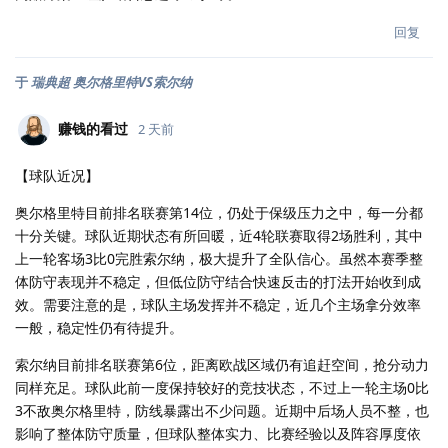
回复
于
瑞典超 奥尔格里特VS索尔纳
赚钱的看过
2 天前
【球队近况】
奥尔格里特目前排名联赛第14位，仍处于保级压力之中，每一分都
十分关键。球队近期状态有所回暖，近4轮联赛取得2场胜利，其中
上一轮客场3比0完胜索尔纳，极大提升了全队信心。虽然本赛季整
体防守表现并不稳定，但低位防守结合快速反击的打法开始收到成
效。需要注意的是，球队主场发挥并不稳定，近几个主场拿分效率
一般，稳定性仍有待提升。
索尔纳目前排名联赛第6位，距离欧战区域仍有追赶空间，抢分动力
同样充足。球队此前一度保持较好的竞技状态，不过上一轮主场0比
3不敌奥尔格里特，防线暴露出不少问题。近期中后场人员不整，也
影响了整体防守质量，但球队整体实力、比赛经验以及阵容厚度依