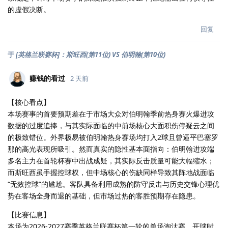
的虚假决断。
回复
于
[英格兰联赛杯]：斯旺西(第11位) VS 伯明翰(第10位)
赚钱的看过
2 天前
【核心看点】
本场赛事的首要预期差在于市场大众对伯明翰季前热身赛火爆进攻
数据的过度追捧，与其实际面临的中前场核心大面积伤停疑云之间
的极致错位。外界极易被伯明翰热身赛场均打入2球且曾逼平巴塞罗
那的高光表现所吸引。然而真实的隐性基本面指向：伯明翰进攻端
多名主力在首轮杯赛中出战成疑，其实际反击质量可能大幅缩水；
而斯旺西虽手握控球权，但中场核心的伤缺同样导致其阵地战面临
“无效控球”的尴尬。客队具备利用成熟的防守反击与历史交锋心理优
势在客场全身而退的基础，但市场过热的客胜预期存在隐患。
【比赛信息】
本场为2026-2027赛季英格兰联赛杯第一轮的单场淘汰赛，开球时