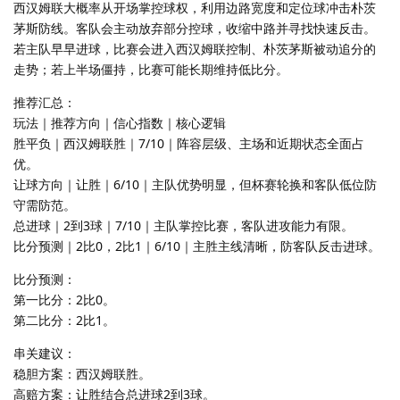
西汉姆联大概率从开场掌控球权，利用边路宽度和定位球冲击朴茨
茅斯防线。客队会主动放弃部分控球，收缩中路并寻找快速反击。
若主队早早进球，比赛会进入西汉姆联控制、朴茨茅斯被动追分的
走势；若上半场僵持，比赛可能长期维持低比分。
推荐汇总：
玩法｜推荐方向｜信心指数｜核心逻辑
胜平负｜西汉姆联胜｜7/10｜阵容层级、主场和近期状态全面占
优。
让球方向｜让胜｜6/10｜主队优势明显，但杯赛轮换和客队低位防
守需防范。
总进球｜2到3球｜7/10｜主队掌控比赛，客队进攻能力有限。
比分预测｜2比0，2比1｜6/10｜主胜主线清晰，防客队反击进球。
比分预测：
第一比分：2比0。
第二比分：2比1。
串关建议：
稳胆方案：西汉姆联胜。
高赔方案：让胜结合总进球2到3球。