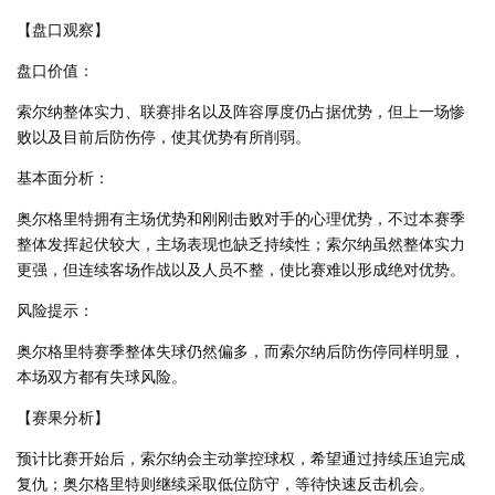
【盘口观察】
盘口价值：
索尔纳整体实力、联赛排名以及阵容厚度仍占据优势，但上一场惨
败以及目前后防伤停，使其优势有所削弱。
基本面分析：
奥尔格里特拥有主场优势和刚刚击败对手的心理优势，不过本赛季
整体发挥起伏较大，主场表现也缺乏持续性；索尔纳虽然整体实力
更强，但连续客场作战以及人员不整，使比赛难以形成绝对优势。
风险提示：
奥尔格里特赛季整体失球仍然偏多，而索尔纳后防伤停同样明显，
本场双方都有失球风险。
【赛果分析】
预计比赛开始后，索尔纳会主动掌控球权，希望通过持续压迫完成
复仇；奥尔格里特则继续采取低位防守，等待快速反击机会。