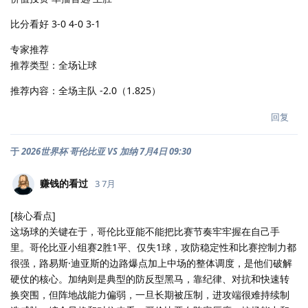
比分看好 3-0 4-0 3-1
专家推荐
推荐类型：全场让球
推荐内容：全场主队 -2.0（1.825）
回复
于
2026世界杯 哥伦比亚 VS 加纳 7月4日 09:30
赚钱的看过
3 7月
[核心看点]
这场球的关键在于，哥伦比亚能不能把比赛节奏牢牢握在自己手
里。哥伦比亚小组赛2胜1平、仅失1球，攻防稳定性和比赛控制力都
很强，路易斯·迪亚斯的边路爆点加上中场的整体调度，是他们破解
硬仗的核心。加纳则是典型的防反型黑马，靠纪律、对抗和快速转
换突围，但阵地战能力偏弱，一旦长期被压制，进攻端很难持续制