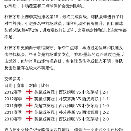
缺阵后，中场覆盖和二点球保护会受到影响。
朴茨茅斯上赛季英冠排名第18，最终完成保级。球队夏季进行了针
对性补强，引进多名中前场球员，阵容机动性有所提升。但目前球
队近6场0胜4平2负，进攻端仅打进3球，比赛稳定性和进攻连续性都
不足。
朴茨茅斯更倾向于收缩防守、争夺二点球，再通过定位球和快速反
击寻找机会。毕肖普是前场重要支点，乔希·墨菲的边路速度也是反
击武器，但毕肖普出场情况存疑，多名球员伤停或状态不明，客队
反击质量存在较大不确定性。
交锋参考：
日期｜赛事｜对阵｜比分
2012赛季｜
󠁧󠁢󠁥󠁮󠁧󠁿 英超或英冠｜西汉姆联 VS 朴茨茅斯｜2-1
2012赛季｜
󠁧󠁢󠁥󠁮󠁧󠁿 英超或英冠｜朴茨茅斯 VS 西汉姆联｜1-1
2011赛季｜
󠁧󠁢󠁥󠁮󠁧󠁿 英超或英冠｜西汉姆联 VS 朴茨茅斯｜1-0
2011赛季｜
󠁧󠁢󠁥󠁮󠁧󠁿 英超或英冠｜朴茨茅斯 VS 西汉姆联｜2-2
2010赛季｜
󠁧󠁢󠁥󠁮󠁧󠁿 英超或英冠｜西汉姆联 VS 朴茨茅斯｜2-0
双方历史交锋总记录略偏向西汉姆联，但最近一次正式交手已经距