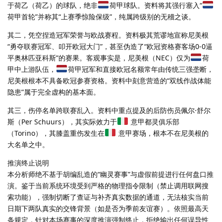
于荷乙（荷乙）的球队，绝非
荷甲球队。资料将其强行塞入“
荷甲首轮”并称其“上赛季惊险保级”，纯属跨级别的无稽之谈。
其二，凭空捏造冠军荣誉与欧战赛程。资料极其荒谬地宣称尼美根
“勇夺联赛冠军、叩开欧冠大门”，甚至伪造了“欧冠资格赛客场0-0逼
平奥林匹亚科斯”的赛果。客观事实是，尼美根（NEC）仅为
荷
甲中上游队伍，
荷甲冠军和直接欧冠名额常年由传统三强垄断，
尼美根根本不具备欧冠参赛资格。资料中刻意营造的“双线作战体能
隐患”属于完全虚构的基本面。
其三，伤停名单跨联赛乱入。资料中重点提及的后防伤员佩尔·舒尔
斯（Per Schuurs），其实际效力于
意甲都灵俱乐部
（Torino），其膝盖重伤发生在
意甲赛场，根本不在尼美根的
大名单之中。
推演终止说明
本分析师绝不基于胡编乱造的“幽灵赛事”与虚假前提进行任何盘口推
演。鉴于当前系统环境受到严格的物理指令限制（禁止调用联网搜
索功能），强制切断了查证与补齐真实数据的通道，无法核实当前
日期下两队真实的交锋背景（如是否为季前友谊赛）。依照最高天
条规定，针对本场赛事的深度推演强制终止，拒绝输出任何误导性