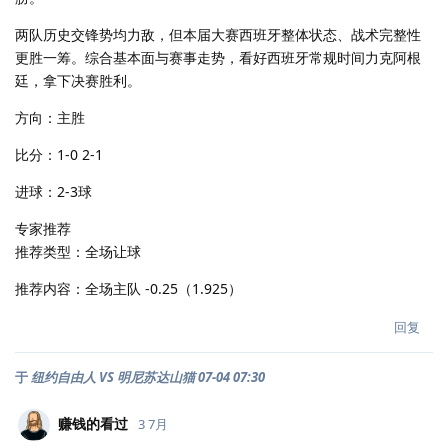
两队历史交锋势均力敌，但本届大赛西班牙整体状态、战术完整性
更胜一筹。综合基本面与赛事走势，看好西班牙常规时间力克阿根
廷，拿下决赛胜利。
方向：主胜
比分：1-0 2-1
进球：2-3球
专家推荐
推荐类型：全场让球
推荐内容：全场主队 -0.25（1.925）
回复
于
纽约自由人 VS 明尼苏达山猫 07-04 07:30
赚钱的看过
3 7月