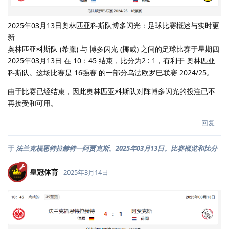
2025年03月13日奥林匹亚科斯队博多闪光：足球比赛概述与实时更
新
奥林匹亚科斯队 (希臘) 与 博多闪光 (挪威) 之间的足球比赛于星期四
2025年03月13日 在 10：45 结束，比分为2 : 1，有利于 奥林匹亚
科斯队。这场比赛是 16强赛 的一部分乌法欧罗巴联赛 2024/25。
由于比赛已经结束，因此奥林匹亚科斯队对阵博多闪光的投注已不
再接受和可用。
回复
于
法兰克福恩特拉赫特一阿贾克斯。2025年03月13日。比赛概览和比分
皇冠体育
2025年3月14日