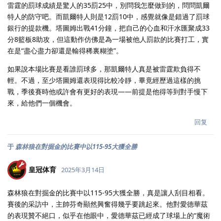
雷霆的罰球成績是驚人的35罰25中，別問我怎麼做到的，問問凱爾
特人的防守吧。而凱爾特人則是12罰10中，感覺就像是錯過了罰球
銀行的提款機。塔圖姆出戰41分鐘，把自己的心血和汗水匯聚成33
分8籃板8助攻，但這動作仿佛是為一場被他人罰款的比賽打工，實
在是“盡心盡力卻還是輸得稀裏糊塗”。
如果說本場比賽是看誰罰球多，那凱爾特人真是被雷霆欺負得不
輕。不過，至少塔圖姆還表現得比較冷靜，畢竟經歷過這樣的挑
戰，季後賽時他或許會有更好的表現——前提是他得等到對手慢下
來，給他們一個機會。
回复
于
森林狼在對掘金的比賽中以115-95大獲全勝
皇冠体育
2025年3月14日
森林狼在對掘金的比賽中以115-95大獲全勝，真是讓人刮目相看。
賽後的采訪中，主帥芬奇顯然興奮得幾乎要跳起來。他對愛德華茲
的表現贊不絕口，似乎在他眼中，愛德華茲已經成了球場上的“魔術