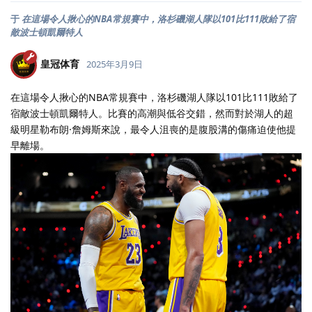
于
在這場令人揪心的NBA常規賽中，洛杉磯湖人隊以101比111敗給了宿
敵波士頓凱爾特人
皇冠体育
2025年3月9日
在這場令人揪心的NBA常規賽中，洛杉磯湖人隊以101比111敗給了
宿敵波士頓凱爾特人。比賽的高潮與低谷交錯，然而對於湖人的超
級明星勒布朗·詹姆斯來說，最令人沮喪的是腹股溝的傷痛迫使他提
早離場。