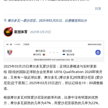
回复
于
摩尔多瓦一爱沙尼亚。2025年03月25日。比赛概览和比分
皇冠体育
2025年3月25日
2025年03月25日摩尔多瓦爱沙尼亚：足球比赛概述与实时更新
组 I阶段的国际足球联合会世界杯 UEFA Qualification 2026即将开
始，又将有一场足球比赛。摩尔多瓦 (摩尔多瓦)对阵爱沙尼亚 (爱沙
尼亚)定于星期二 2025年03月25日进行，所以记得在10：00调整频
道。
根据摩尔多瓦对阵爱沙尼亚的赔率列表，比赛中没有明显的优势
方，摩尔多瓦获胜的几率为47%，而爱沙尼亚获胜的几率为22%。