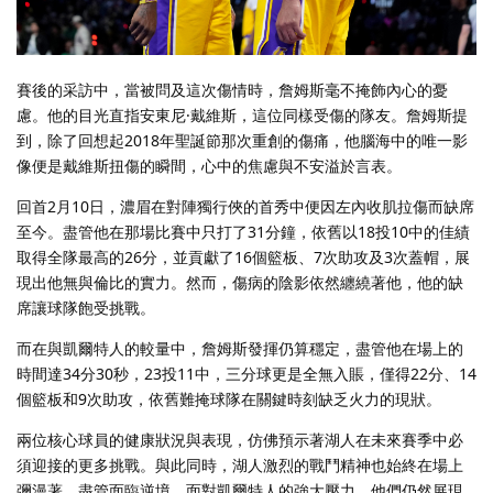
賽後的采訪中，當被問及這次傷情時，詹姆斯毫不掩飾內心的憂
慮。他的目光直指安東尼·戴維斯，這位同樣受傷的隊友。詹姆斯提
到，除了回想起2018年聖誕節那次重創的傷痛，他腦海中的唯一影
像便是戴維斯扭傷的瞬間，心中的焦慮與不安溢於言表。
回首2月10日，濃眉在對陣獨行俠的首秀中便因左內收肌拉傷而缺席
至今。盡管他在那場比賽中只打了31分鐘，依舊以18投10中的佳績
取得全隊最高的26分，並貢獻了16個籃板、7次助攻及3次蓋帽，展
現出他無與倫比的實力。然而，傷病的陰影依然纏繞著他，他的缺
席讓球隊飽受挑戰。
而在與凱爾特人的較量中，詹姆斯發揮仍算穩定，盡管他在場上的
時間達34分30秒，23投11中，三分球更是全無入賬，僅得22分、14
個籃板和9次助攻，依舊難掩球隊在關鍵時刻缺乏火力的現狀。
兩位核心球員的健康狀況與表現，仿佛預示著湖人在未來賽季中必
須迎接的更多挑戰。與此同時，湖人激烈的戰鬥精神也始終在場上
彌漫著，盡管面臨逆境，面對凱爾特人的強大壓力，他們仍然展現