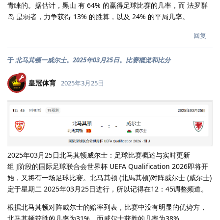
青睐的。据估计，黑山 有 64% 的赢得足球比赛的几率，而 法罗群
岛 是弱者，力争获得 13% 的胜算，以及 24% 的平局几率。
回复
于
北马其顿一威尔士。2025年03月25日。比赛概览和比分
皇冠体育
2025年3月25日
2025年03月25日北马其顿威尔士：足球比赛概述与实时更新
组 J阶段的国际足球联合会世界杯 UEFA Qualification 2026即将开
始，又将有一场足球比赛。北马其顿 (北馬其頓)对阵威尔士 (威尔士)
定于星期二 2025年03月25日进行，所以记得在12：45调整频道。
根据北马其顿对阵威尔士的赔率列表，比赛中没有明显的优势方，
北马其顿获胜的几率为31%，而威尔士获胜的几率为38%。