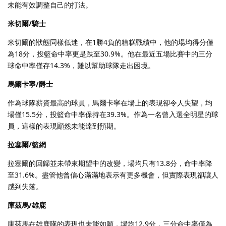
未能有效調整自己的打法。
米切爾/騎士
米切爾的狀態同樣低迷，在1勝4負的糟糕戰績中，他的場均得分僅
為18分，投籃命中率更是跌至30.9%。他在最近五場比賽中的三分
球命中率僅存14.3%，難以幫助球隊走出困境。
馬爾卡寧/爵士
作為球隊薪資最高的球員，馬爾卡寧在場上的表現卻令人失望，均
場僅15.5分，投籃命中率保持在39.3%。作為一名曾入選全明星的球
員，這樣的表現顯然未能達到預期。
拉塞爾/籃網
拉塞爾的回歸並未帶來期望中的改變，場均只有13.8分，命中率降
至31.6%。盡管他曾信心滿滿地表示有更多機會，但實際表現卻讓人
感到失落。
庫茲馬/雄鹿
庫茲馬在雄鹿隊的表現也未能如願，場均12.9分，三分命中率僅為