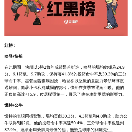
紅榜：
哈登/快船
在此期間，快船以5勝2負的成績昂首挺進，哈登的場均數據為24.9
分、6.1籃板、9.7助攻，保持著41.8%的投籃命中率及39.3%的三分
球命中率。盡管面臨傷病困擾，哈登卻以堅毅的意誌力帶領球隊度
過難關，隨著小卡和鮑威爾的復出，快船在賽季末逐漸回暖。他的
正負值高達+15.9，位居聯盟第一，展示了他在攻防兩端的影響力。
懷特/公牛
懷特的表現同樣驚艷，場均貢獻30.3分、4.3籃板和4.0助攻，助力公
牛取得5勝2負。他的投籃命中率高達50.4%，三分球命中率也達到
37.9%。連續兩周榮膺周最佳的他，無疑是球隊的關鍵先生。