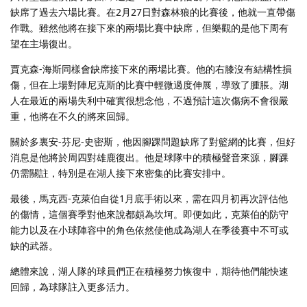
缺席了過去六場比賽。在2月27日對森林狼的比賽後，他就一直帶傷
作戰。雖然他將在接下來的兩場比賽中缺席，但樂觀的是他下周有
望在主場復出。
賈克森-海斯同樣會缺席接下來的兩場比賽。他的右膝沒有結構性損
傷，但在上場對陣尼克斯的比賽中輕微過度伸展，導致了腫脹。湖
人在最近的兩場失利中確實很想念他，不過預計這次傷病不會很嚴
重，他將在不久的將來回歸。
關於多裏安-芬尼-史密斯，他因腳踝問題缺席了對籃網的比賽，但好
消息是他將於周四對雄鹿復出。他是球隊中的積極聲音來源，腳踝
仍需關註，特別是在湖人接下來密集的比賽安排中。
最後，馬克西-克萊伯自從1月底手術以來，需在四月初再次評估他
的傷情，這個賽季對他來說都頗為坎坷。即便如此，克萊伯的防守
能力以及在小球陣容中的角色依然使他成為湖人在季後賽中不可或
缺的武器。
總體來說，湖人隊的球員們正在積極努力恢復中，期待他們能快速
回歸，為球隊註入更多活力。