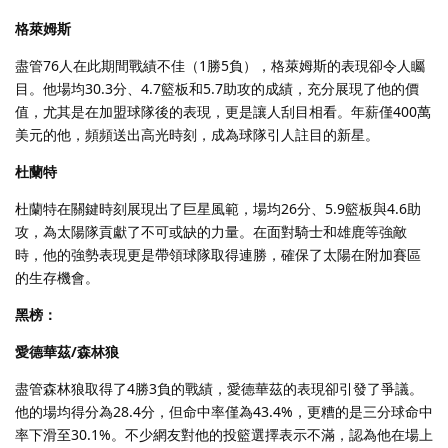
格萊姆斯
盡管76人在此期間戰績不佳（1勝5負），格萊姆斯的表現卻令人矚
目。他場均30.3分、4.7籃板和5.7助攻的成績，充分展現了他的價
值，尤其是在加盟球隊後的表現，更是讓人刮目相看。年薪僅400萬
美元的他，頻頻送出高光時刻，成為球隊引人註目的新星。
杜蘭特
杜蘭特在關鍵時刻展現出了巨星風範，場均26分、5.9籃板與4.6助
攻，為太陽隊貢獻了不可或缺的力量。在面對騎士和雄鹿等強敵
時，他的強勢表現更是帶領球隊取得連勝，確保了太陽在附加賽區
的生存機會。
黑榜：
愛德華茲/森林狼
盡管森林狼取得了4勝3負的戰績，愛德華茲的表現卻引發了爭議。
他的場均得分為28.4分，但命中率僅為43.4%，更糟的是三分球命中
率下滑至30.1%。不少網友對他的投籃選擇表示不滿，認為他在場上