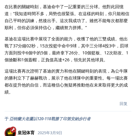
在比賽的關鍵時刻，基迪命中了一記重要的三分球。他對此回憶
道：“我知道時間不多，局勢也很緊張。在這樣的時刻，你只能相信
自己平時的訓練，然後出手。這次我成功了。雖然不能每次都那麼
順利，但你必須保持信心，繼續努力拼搏。”
基迪在這場比賽中展現了全面的能力，收獲了他的三雙成績。他出
戰了37分鐘02秒，15次投籃中命中9球，其中三分球4投3中，罰球
方面則投中6個中的5個，最終拿下26分、10個籃板、12次助攻、1
個搶斷和1個蓋帽，正負值高達+26，領先於其他球員。
這場比賽再次證明了基迪的實力和他在關鍵時刻的表現，為公牛隊
的勝利立下了赫赫戰功，展示了他在球隊中的重要性。每一場比賽
都在提升他的自信，而這種信心無疑將推動他在未來取得更大的成
績。
回复
于
亞特蘭大老鷹以120-118戰勝了印第安納步行者
皇冠体育
2025年3月9日