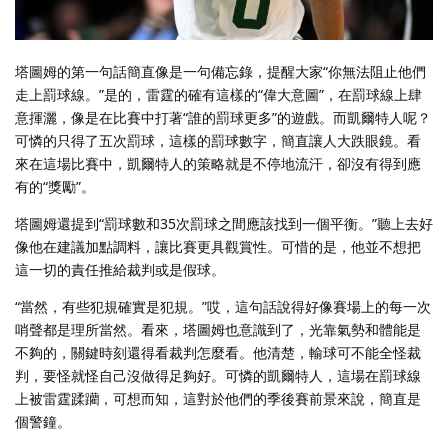
塔圖姆的第一句話簡直像是一句備忘錄，提醒大家“你無法阻止他們
走上罰球線。”是的，雷霆的確有這樣的“偉大意圖”，在罰球線上肆
意揮灑，像是在比賽中打著“誰的罰球更多”的遊戲。而凱爾特人呢？
可憐的只得了五次罰球，這樣的罰球數字，簡直讓人大跌眼鏡。看
來在這場比賽中，凱爾特人的策略就是不停地流汗，卻沒有得到應
有的“獎勵”。
塔圖姆還提到“罰球數和35次罰球之間應該找到一個平衡。”聽上去好
像他在建議加點調料，讓比賽更具觀賞性。可惜的是，他並不想把
這一切的責任推給裁判或是假球。
“當然，有些犯規確實是犯規。”哎，這句話說得好像賽場上的每一次
哨聲都是理所當然。看來，塔圖姆也意識到了，光靠氣勢和體能是
不夠的，關鍵時刻還得看裁判怎麼看。他清楚，輸球可不能全怪裁
判，要怪就怪自己沒做得足夠好。可憐的凱爾特人，這場在罰球線
上被雷霆蹂躪，可想而知，這對於他們的季後賽前景來說，簡直是
個警鐘。