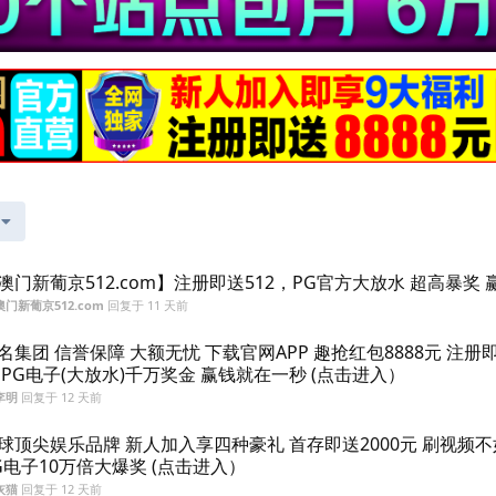
澳门新葡京512.com】注册即送512，PG官方大放水 超高暴奖 
澳门新葡京512.​com
回复于
11 天前
名集团 信誉保障 大额无忧 下载官网APP 趣抢红包8888元 注册即
 PG电子(大放水)千万奖金 赢钱就在一秒 (点击进入）
李明
回复于
12 天前
球顶尖娱乐品牌 新人加入享四种豪礼 首存即送2000元 刷视频
G电子10万倍大爆奖 (点击进入）
灰猫
回复于
12 天前