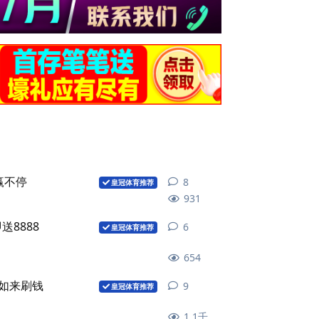
赢不停
8
8
条回复
皇冠体育推荐
931
送8888
6
6
条回复
皇冠体育推荐
654
不如来刷钱
9
9
条回复
皇冠体育推荐
1.1千